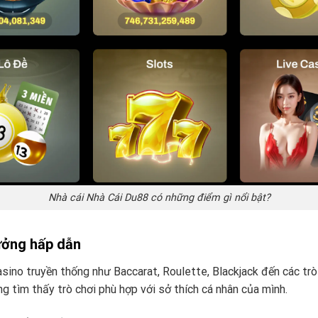
Nhà cái Nhà Cái Du88 có những điểm gì nổi bật?
ưởng hấp dẫn
ino truyền thống như Baccarat, Roulette, Blackjack đến các trò 
g tìm thấy trò chơi phù hợp với sở thích cá nhân của mình.