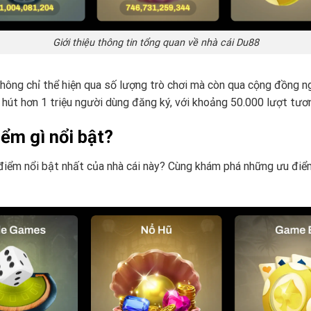
Giới thiệu thông tin tổng quan về nhà cái Du88
hông chỉ thể hiện qua số lượng trò chơi mà còn qua cộng đồng n
hút hơn 1 triệu người dùng đăng ký, với khoảng 50.000 lượt tươ
ểm gì nổi bật?
u điểm nổi bật nhất của nhà cái này? Cùng khám phá những ưu đi