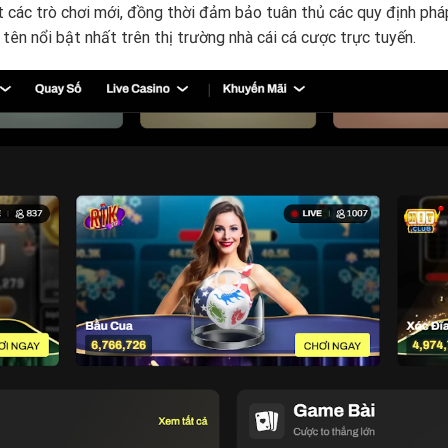
 các trò chơi mới, đồng thời đảm bảo tuân thủ các quy định phá
tên nổi bật nhất trên thị trường nhà cái cá cược trực tuyến.