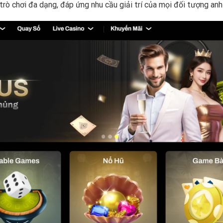
trò chơi đa dạng, đáp ứng nhu cầu giải trí của mọi đối tượng anh