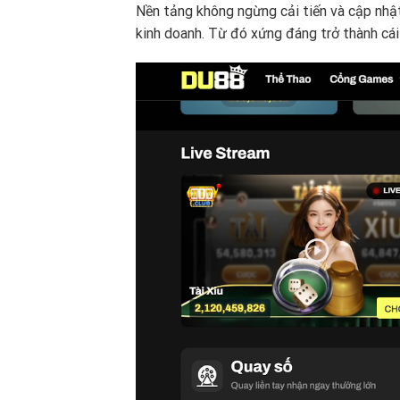
Nền tảng không ngừng cải tiến và cập nhật
kinh doanh. Từ đó xứng đáng trở thành cái 