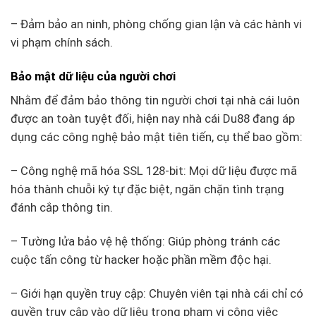
– Đảm bảo an ninh, phòng chống gian lận và các hành vi
vi phạm chính sách.
Bảo mật dữ liệu của người chơi
Nhằm để đảm bảo thông tin người chơi tại nhà cái luôn
được an toàn tuyệt đối, hiện nay nhà cái Du88 đang áp
dụng các công nghệ bảo mật tiên tiến, cụ thể bao gồm:
– Công nghệ mã hóa SSL 128-bit: Mọi dữ liệu được mã
hóa thành chuỗi ký tự đặc biệt, ngăn chặn tình trạng
đánh cắp thông tin.
– Tường lửa bảo vệ hệ thống: Giúp phòng tránh các
cuộc tấn công từ hacker hoặc phần mềm độc hại.
– Giới hạn quyền truy cập: Chuyên viên tại nhà cái chỉ có
quyền truy cập vào dữ liệu trong phạm vi công việc