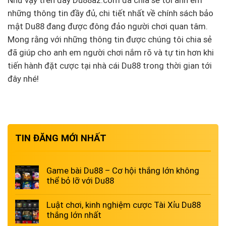
Như vậy trên đây Du88az.com đã chia sẻ tới anh em
những thông tin đầy đủ, chi tiết nhất về chính sách bảo
mật Du88 đang được đông đảo người chơi quan tâm.
Mong rằng với những thông tin được chúng tôi chia sẻ
đã giúp cho anh em người chơi nắm rõ và tự tin hơn khi
tiến hành đặt cược tại nhà cái Du88 trong thời gian tới
đây nhé!
TIN ĐĂNG MỚI NHẤT
Game bài Du88 – Cơ hội thắng lớn không
thể bỏ lỡ với Du88
Luật chơi, kinh nghiệm cược Tài Xỉu Du88
thắng lớn nhất