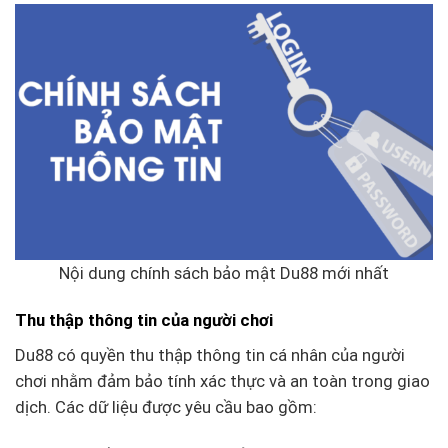
Nội dung chính sách bảo mật Du88 mới nhất
Thu thập thông tin của người chơi
Du88 có quyền thu thập thông tin cá nhân của người
chơi nhằm đảm bảo tính xác thực và an toàn trong giao
dịch. Các dữ liệu được yêu cầu bao gồm: